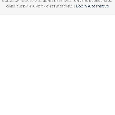
COPYRIGHT © 2020. ALL RIGHTS RESERVED - UNIVERSITÀ DEGLI STUDI
|
Login Alternativo
GABRIELE D'ANNUNZIO - CHIETI/PESCARA