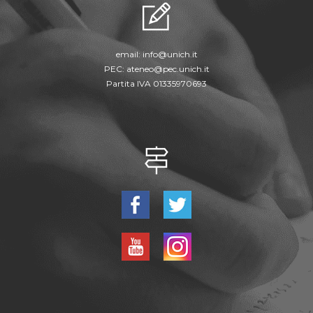
email:
info@unich.it
PEC:
ateneo@pec.unich.it
Partita IVA 01335970693